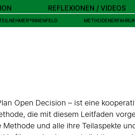
ION
REFLEXIONEN / VIDEOS
TEILNEHMER*INNENFELD
METHODENERFAHRU
an Open Decision – ist eine kooperati
thode, die mit diesem Leitfaden vorge
g der Methode OP-OD erfolgte begleite
e Methode und alle ihre Teilaspekte u
o’metso
durch die Teilnehmer*innen. M