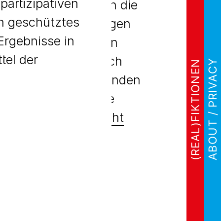
partizipativen
ie Teilnehmer*innen die
n geschütztes
gen für Verbesserungen
Ergebnisse in
tform zum jeweiligen
tel der
en. Sie richteten sich
ABOUT / PRIVACY
(REAL)FIKTIONEN
ckler*innen. Im Folgenden
nige aussagekräftige
 im Forschungsbericht