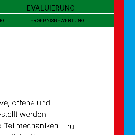
EVALUIERUNG
NG
ERGEBNISBEWERTUNG
ve, offene und
stellt werden
nd zu ihrer ersten
nd Teilmechaniken
ittels Fragebögen zu