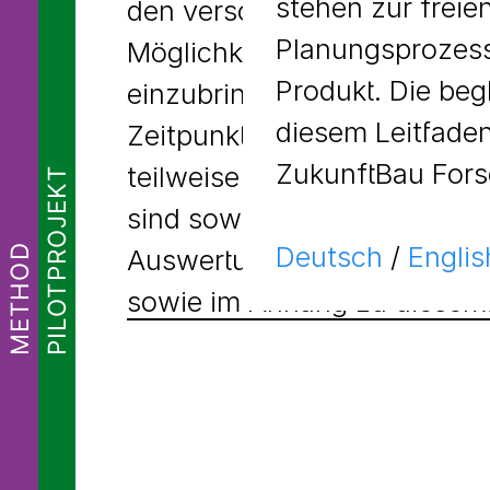
stehen zur freie
den verschiedenen Zeitpunk
Planungsprozess
Möglichkeit die Methode zu
Produkt. Die beg
einzubringen. Die Frageböge
diesem Leitfaden
Zeitpunkt online geschaltet 
ZukunftBau Fors
teilweise an alle Teilnehmer
PILOTPROJEKT
sind sowohl die Struktur un
Deutsch
/
Englis
METHOD
Auswertungen einsehbar.
Di
sowie im Anhang zu diesem