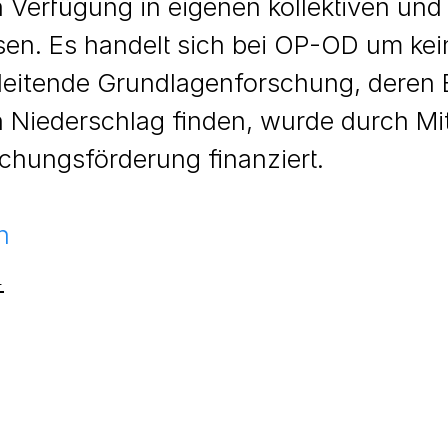
n Verfügung in eigenen kollektiven und 
ten des Planungsprozesses erhielten d
en. Es handelt sich bei OP-OD um kei
 bewerten, zu kritisieren und Anregun
leitende Grundlagenforschung, deren 
n wurden auf der digitalen Projektplat
 Niederschlag finden, wurde durch Mit
und konnten direkt dort ausgefüllt werd
chungsförderung finanziert.
*innen und teilweise nur an die Entwi
d Abfolge der Befragungen als auch ei
h
e vollständige Auswertung findet sich
.