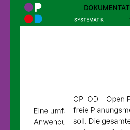
DOKUMENTAT
SYSTEMATIK
OP–OD – Open Pl
freie Planungsme
Eine umfassende Evaluierun
soll. Die gesamt
Anwendung im Projekt
mets